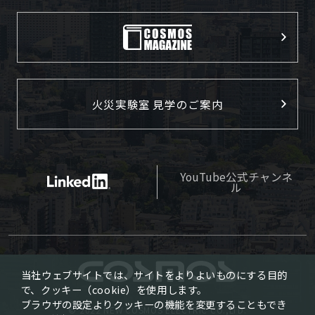
火災実験室 見学のご案内
YouTube公式チャンネ
ル
当社ウェブサイトでは、サイトをよりよいものにする目的
で、クッキー（cookie）を使用します。
ブラウザの設定よりクッキーの機能を変更することもでき
© 2022 NEW COSMOS ELECTRIC CO.,LTD.