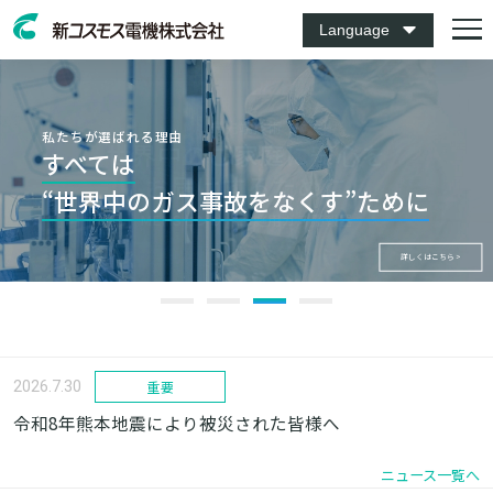
Language
Keep your life safe
with our sensor technology
.
最先端技術
最先端技術
私たちが選ばれる理由
世界中のご家庭に安心を
安全な水素社会の
すべては
センサ技術で暮らしを守る。
お届けするために
実現のために
“世界中のガス事故をなくす”ために
MEMSセンサ×家庭用ガス警報器
水素センサ×水素社会
家庭用から産業用までのガス警報器を扱う
国内唯一のメーカー、新コスモス電機です。
詳しくはこちら >
詳しくはこちら >
詳しくはこちら >
重要
2026.7.30
令和8年熊本地震により被災された皆様へ
ニュース一覧へ