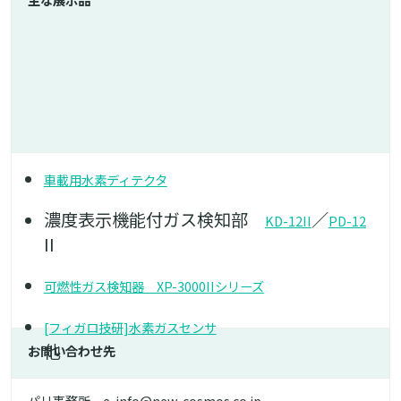
車載用水素ディテクタ
濃度表示機能付ガス検知部
／
KD-12II
PD-12
II
可燃性ガス検知器 XP-3000IIシリーズ
[フィガロ技研]水素ガスセンサ
他
お問い合わせ先
パリ事務所 e-info@new-cosmos.co.jp