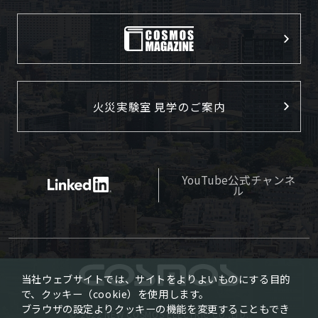
火災実験室 見学のご案内
YouTube公式チャンネ
ル
当社ウェブサイトでは、サイトをよりよいものにする目的
で、クッキー（cookie）を使用します。
ブラウザの設定よりクッキーの機能を変更することもでき
© 2022 NEW COSMOS ELECTRIC CO.,LTD.