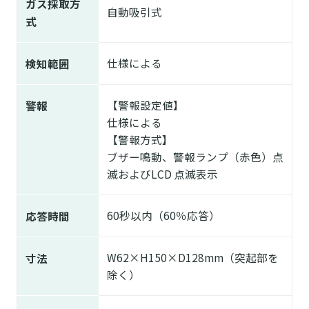
ガス採取方
自動吸引式
式
仕様による
検知範囲
【警報設定値】
警報
仕様による
【警報方式】
ブザー鳴動、警報ランプ（赤色）点
滅およびLCD 点滅表示
60秒以内（60％応答）
応答時間
W62×H150×D128mm（突起部を
寸法
除く）