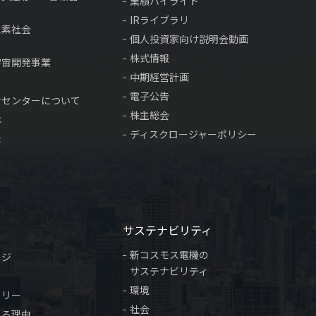
業績ハイライト
IRライブラリ
水素社会
個人投資家向け説明会動画
株式情報
宇宙開発事業
中期経営計画
電子公告
サセンターについて
株主総会
は
ディスクロージャーポリシー
表
サステナビリティ
新コスモス電機の
ージ
サステナビリティ
環境
トリー
社会
れる理由