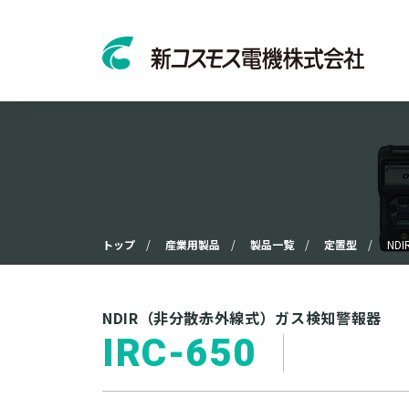
トップ
産業用製品
製品一覧
定置型
ND
NDIR（非分散赤外線式）ガス検知警報器
IRC-650