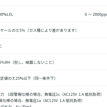
00%LEL
0 ～ 2000p
スケールの±5％（ガス種により差があります）
℃
95％RH（但し、結露しないこと）
定値の±25%以下（同一条件下）
力 1段警報仕様の場合、無電圧1c（AC125V １A 抵抗負荷）
報仕様の場合、無電圧1a（AC125V １A 抵抗負荷）
グ出力 4～20mA