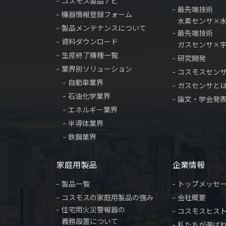
コスモス製品ナビ
最先端技術
機器情報登録フォーム
水素センサ×
製品メンテナンスについて
最先端技術
資料ダウンロード
ガスセンサ×
生産終了機種一覧
研究開発
業界別ソリューション
コスモスセン
自動車業界
ガスセンサと
石油化学業界
論文・学会発
エネルギー業界
半導体業界
鉄鋼業界
家庭用製品
企業情報
製品一覧
トップメッセ
コスモスの家庭用製品の強み
会社概要
住宅用火災警報器の
コスモスヒス
義務設置について
私たちが選ば