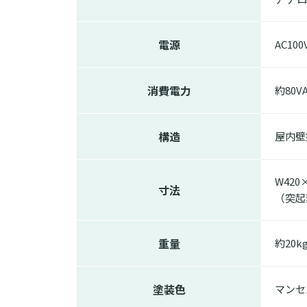
電源
AC10
消費電力
約80V
構造
屋内壁
W420
寸法
（突起
重量
約20k
塗装色
マンセル