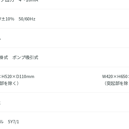
0V±10％ 50/60Hz
A
掛式 ポンプ吸引式
×H520×D110mm
W420×H65
部を除く）
（突起部を除
g
 5Y7/1