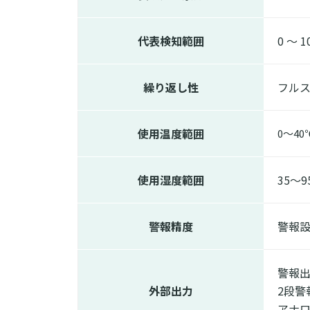
代表検知範囲
0 ～ 1
繰り返し性
フル
使用温度範囲
0～40
使用湿度範囲
35～
警報精度
警報設
警報出
外部出力
2段警
アナロ