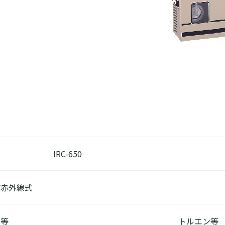
IRC-650
散赤外線式
ン等
トルエン等