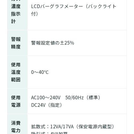
濃度
LCDバーグラフメーター（バックライト
指示
付）
計
警報
警報設定値の±25％
精度
使用
温度
0～40℃
範囲
使用
AC100～240V 50/60Hz（標準）
電源
DC24V（指定）
消費
拡散式：12VA/17VA（保安電源内蔵型）
電力
吸引式：4VA加算