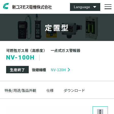
Language
定置型
可燃性ガス用（高感度） 一点式ガス警報器
NV-100H
生産終了
後継機種
NV-120H
特長/用途/製品外観
仕様
ダウンロード