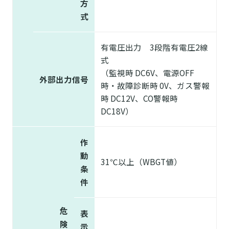
方
式
有電圧出力 3段階有電圧2線
式
（監視時 DC6V、電源OFF
外部出力信号
時・故障診断時 0V、ガス警報
時 DC12V、CO警報時
DC18V）
作
動
31℃以上（WBGT値）
条
件
危
表
険
示