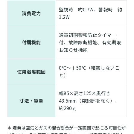
監視時 約0.7W、警報時 約
消費電力
1.2W
通電初期警報防止タイマー
付属機能
付、故障診断機能、有効期限
お知らせ機能
0℃～＋50℃（結露しないこ
使用温度範囲
と）
幅85×高さ125×奥行き
寸法・質量
43.5mm（突起部を除く）、
約290ｇ
＊ 爆発は空気とガスの混合割合が一定範囲で起こる可能性が