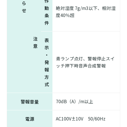
作
ら
動
絶対湿度 7g/m3以下、相対湿
せ
度40％超
条
件
注
表
意
示
・
青ランプ点灯、警報停止スイ
発
ッチ押下時音声合成警報
報
方
式
70dB（A）/m以上
警報音量
AC100V±10V 50/60Hz
電源