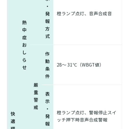
・
橙ランプ点灯、音声合成音
発
報
熱
方
中
式
症
お
し
作
ら
動
28～ 31℃（WBGT値）
せ
条
件
厳
重
表
警
示
戒
・
橙ランプ点灯、警報停止スイ
快
発
ッチ押下時音声合成警報
適
報
環