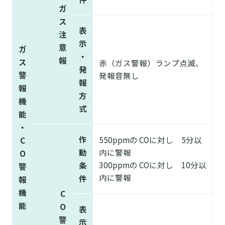
ガ
ス
表
注
示
意
ガ
・
報
ス
赤（ガス警報）ランプ点滅、
発
警
発報音無し
報
報
方
機
式
能
・
作
550ppmの COに対し 5分以
C
動
内に警報
O
300ppmの COに対し 10分以
条
警
内に警報
件
報
機
C
能
O
表
警
示