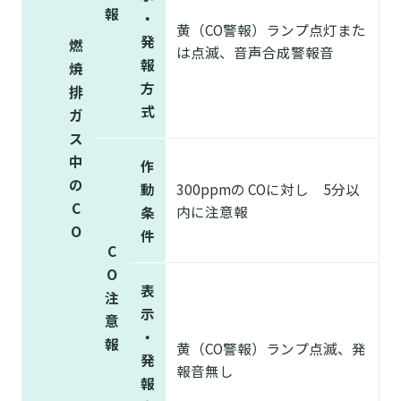
報
・
黄（CO警報）ランプ点灯また
発
燃
は点滅、音声合成警報音
報
焼
方
排
式
ガ
ス
中
作
の
動
300ppmの COに対し 5分以
C
内に注意報
条
O
件
C
O
表
注
示
意
・
報
黄（CO警報）ランプ点滅、発
発
報音無し
報