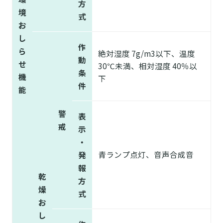
方
境
式
お
し
作
ら
絶対湿度 7g/m3以下、温度
動
せ
30℃未満、相対湿度 40％以
条
機
下
件
能
警
表
戒
示
・
青ランプ点灯、音声合成音
発
報
乾
方
燥
式
お
し