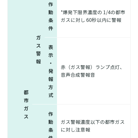
作
動
*爆発下限界濃度の 1/4の都市
ガスに対し 60秒以内に警報
条
件
ガ
ス
表
警
示
報
・
赤（ガス警報）ランプ点灯、
発
音声合成警報音
報
方
都
式
市
ガ
作
ス
動
ガス警報濃度以下の都市ガス
に対し注意報
条
件