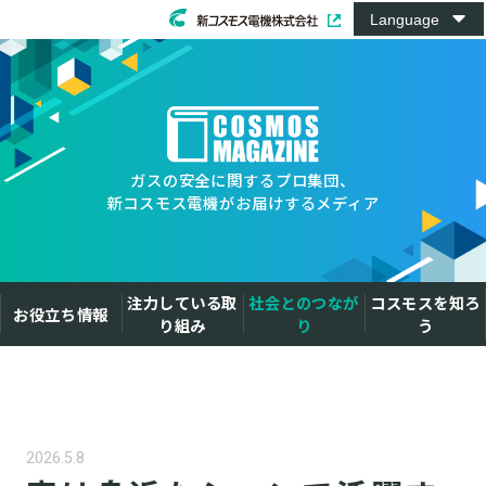
Language
ガスの安全に関するプロ集団、
新コスモス電機がお届けするメディア
注力している取
社会とのつなが
コスモスを知ろ
お役立ち情報
り組み
り
う
ガスに関する豆知識
ガス検知器・ガス警報器について
ガスのセンシングについて
2026.5.8