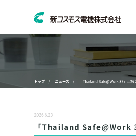
トップ
ニュース
「Thailand Safe@Work 38」
2026.6.23
「Thailand Safe@Wo