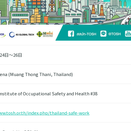
24日〜26日
ena (Muang Thong Thani, Thailand)
Institute of Occupational Safety and Health #38
ww.tosh.or.th/index.php/thailand-safe-work