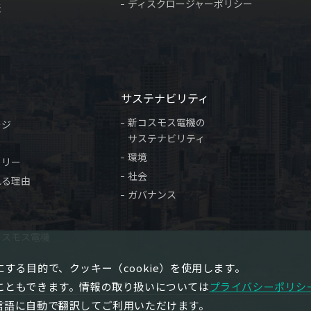
ディスクロージャーポリシー
表
サステナビリティ
新コスモス電機の
ージ
サステナビリティ
環境
トリー
社会
れる理由
ガバナンス
コスモス電機
する目的で、クッキー（cookie）を使用します。
こともできます。情報の取り扱いについては
プライバシーポリシ
言語に自動で翻訳してご利用いただけます。