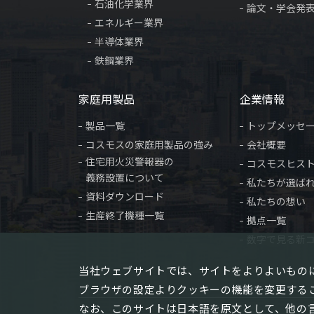
石油化学業界
論文・学会発
エネルギー業界
半導体業界
鉄鋼業界
家庭用製品
企業情報
製品一覧
トップメッセ
コスモスの家庭用製品の強み
会社概要
住宅用火災警報器の
コスモスヒス
義務設置について
私たちが選ば
資料ダウンロード
私たちの想い
生産終了機種一覧
拠点一覧
数字で見る新
当社ウェブサイトでは、サイトをよりよいものに
ブラウザの設定よりクッキーの機能を変更する
なお、このサイトは日本語を原文として、他の