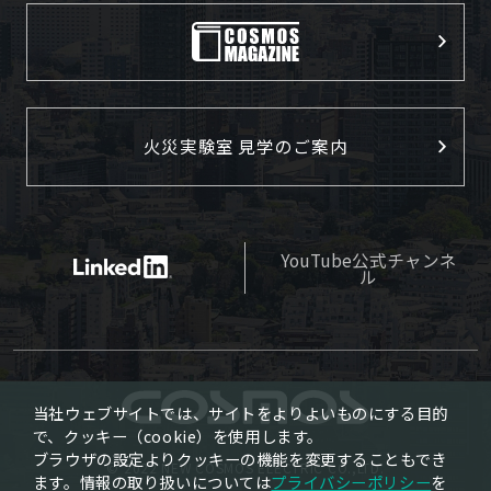
火災実験室 見学のご案内
YouTube公式チャンネ
ル
当社ウェブサイトでは、サイトをよりよいものにする目的
で、クッキー（cookie）を使用します。
ブラウザの設定よりクッキーの機能を変更することもでき
© 2022 NEW COSMOS ELECTRIC CO.,LTD.
ます。情報の取り扱いについては
プライバシーポリシー
を