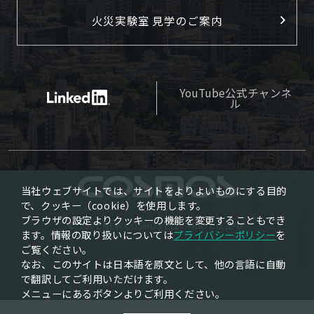
火災実験室 見学のご案内
YouTube公式チャンネ
ル
当社ウェブサイトでは、サイトをよりよいものにする目的
で、クッキー（cookie）を使用します。
ブラウザの設定よりクッキーの機能を変更することもでき
© 2022 NEW COSMOS ELECTRIC CO.,LTD.
ます。情報の取り扱いについては
プライバシーポリシー
を
ご覧ください。
なお、このサイトは日本語を原文として、他の言語に自動
で翻訳してご利用いただけます。
メニューにあるボタンよりご利用ください。