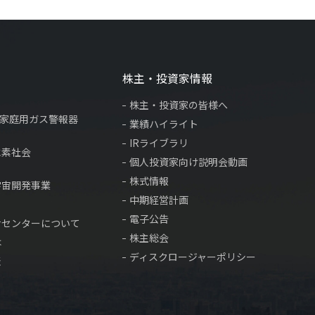
株主・投資家情報
株主・投資家の皆様へ
×家庭用ガス警報器
業績ハイライト
IRライブラリ
水素社会
個人投資家向け説明会動画
株式情報
宇宙開発事業
中期経営計画
電子公告
サセンターについて
株主総会
は
ディスクロージャーポリシー
表