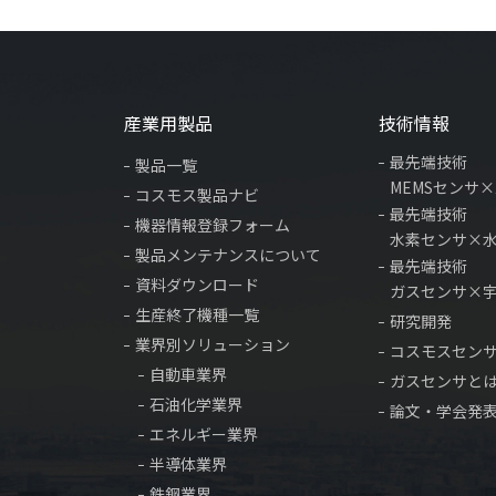
産業用製品
技術情報
最先端技術
製品一覧
MEMSセンサ
コスモス製品ナビ
最先端技術
機器情報登録フォーム
水素センサ×
製品メンテナンスについて
最先端技術
資料ダウンロード
ガスセンサ×
生産終了機種一覧
研究開発
業界別ソリューション
コスモスセン
自動車業界
ガスセンサと
石油化学業界
論文・学会発
エネルギー業界
半導体業界
鉄鋼業界