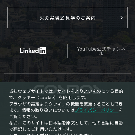
火災実験室 見学のご案内
YouTube公式チャンネ
ル
当社ウェブサイトでは、サイトをよりよいものにする目的
で、クッキー（cookie）を使用します。
ブラウザの設定よりクッキーの機能を変更することもでき
© 2022 NEW COSMOS ELECTRIC CO.,LTD.
ます。情報の取り扱いについては
プライバシーポリシー
を
ご覧ください。
なお、このサイトは日本語を原文として、他の言語に自動
で翻訳してご利用いただけます。