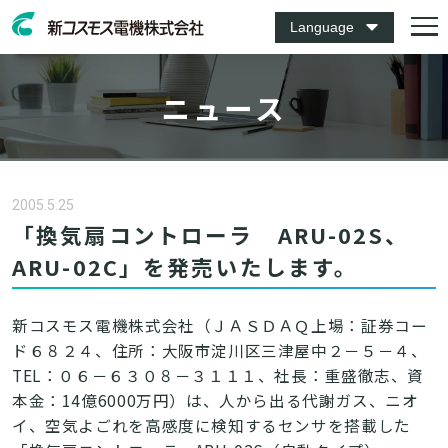
Language
ニュース
2005.5.25
「換気扇コントローラ ARU-02S、
ARU-02C」を発売いたします。
新コスモス電機株式会社（ＪＡＳＤＡＱ上場：証券コー
ド６８２４、住所：大阪市淀川区三津屋中２－５－４、
TEL：０６－６３０８－３１１１、社長：重盛徹志、資
本金：14億6000万円）は、人から出る代謝ガス、ニオ
イ、空気よごれを高感度に検知するセンサを搭載した