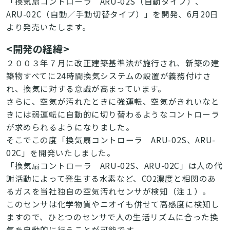
「換気扇コントローラ ARU-02S（自動タイプ）、
ARU-02C（自動／手動切替タイプ）」を開発、6月20日
より発売いたします。
<開発の経緯>
２００３年７月に改正建築基準法が施行され、新築の建
築物すべてに24時間換気システムの設置が義務付けさ
れ、換気に対する意識が高まっています。
さらに、空気が汚れたときに強運転、空気がきれいなと
きには弱運転に自動的に切り替わるようなコントローラ
が求められるようになりました。
そこでこの度「換気扇コントローラ ARU-02S、ARU-
02C」を開発いたしました。
「換気扇コントローラ ARU-02S、ARU-02C」は人の代
謝活動によって発生する水素など、CO
濃度と相関のあ
2
るガスを当社独自の空気汚れセンサが検知（注１）。
このセンサは化学物質やニオイも併せて高感度に検知し
ますので、ひとつのセンサで人の生活リズムに合った換
気を自動的に行うことが可能です。