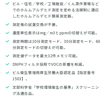
ビル・住宅／学校／工場施設／くん蒸作業場など
でのホルムアルデヒド測定を定める法規制に適応
したホルムアルデヒド簡易測定器。
測定毎の試薬交換が不要。
濃度単位表示はmg／m3とppmの切替えが可能。
測定時間は10分測定モード、30分測定モード、60
分測定モードの切替えが可能。
測定値データを最大32件メモリ可能。
DNPHフィルタ採用でVOCの影響を削減。
ビル衛生管理用厚生労働大臣認定品【指定番号
1503】。
文部科学省「学校環境衛生の基準」スクリーニン
グ法適合品。