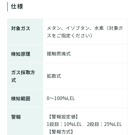
仕様
メタン、イソブタン、水素（対象ガ
対象ガス
スをご指定ください）
接触燃焼式
検知原理
ガス採取方
拡散式
式
0～100%LEL
検知範囲
【警報設定値】
警報
1段目：10%LEL 2段目：25%LEL
【警報方式】