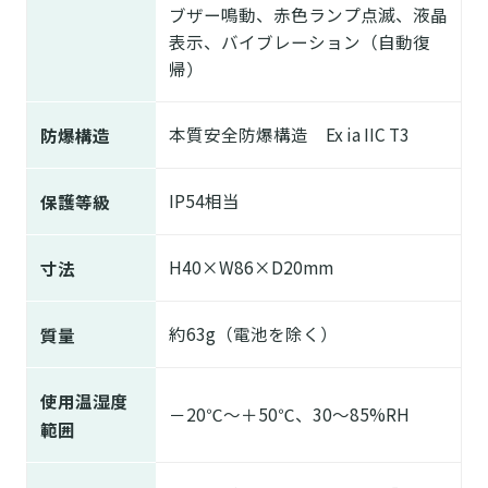
ブザー鳴動、赤色ランプ点滅、液晶
表示、バイブレーション（自動復
帰）
本質安全防爆構造 Ex ia IIC T3
防爆構造
IP54相当
保護等級
H40×W86×D20mm
寸法
約63g（電池を除く）
質量
使用温湿度
－20℃～＋50℃、30～85%RH
範囲