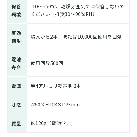
保管
-10～+50℃、乾燥雰囲気では保管しないで
ください（推奨30～90％RH）
環境
有効
購入から2年、または10,000回使用を目処
期限
電池
使用回数500回
寿命
単4アルカリ乾電池 2本
電源
W60×H108×D23mm
寸法
約120g（電池含む）
質量