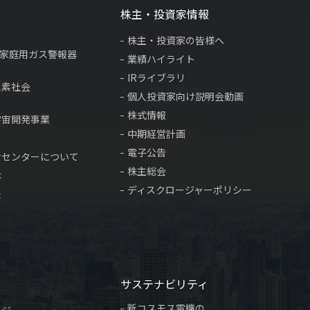
株主・投資家情報
株主・投資家の皆様へ
×家庭用ガス警報器
業績ハイライト
IRライブラリ
水素社会
個人投資家向け説明会動画
株式情報
宇宙開発事業
中期経営計画
電子公告
サセンターについて
株主総会
は
ディスクロージャーポリシー
表
サステナビリティ
新コスモス電機の
ージ