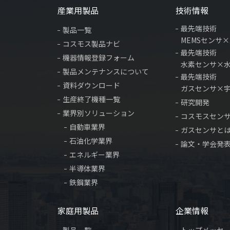
産業用製品
技術情報
最先端技術
製品一覧
MEMSセンサ
コスモス製品ナビ
最先端技術
機器情報登録フォーム
水素センサ×
製品メンテナンスについて
最先端技術
資料ダウンロード
ガスセンサ×
生産終了機種一覧
研究開発
業界別ソリューション
コスモスセン
自動車業界
ガスセンサと
石油化学業界
論文・学会発
エネルギー業界
半導体業界
鉄鋼業界
家庭用製品
企業情報
製品一覧
トップメッセ