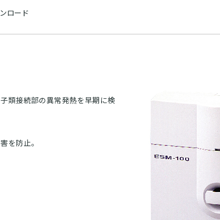
ンロード
端子類接続部の異常発熱を早期に検
。
被害を防止。