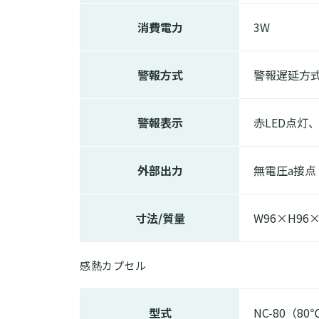
消費電力
3W
警報方式
警報遅延方式
警報表示
赤LED点灯
外部出力
無電圧a接点 
寸法/質量
W96×H96×
感熱カプセル
型式
NC-80（8