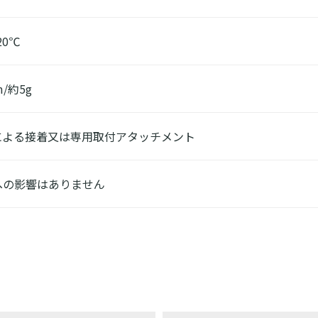
20℃
/約5g
による接着又は専用取付アタッチメント
への影響はありません