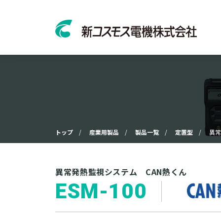
トップ
産業用製品
製品一覧
定置型
異常
異常発熱監視システム CAN熱くん
ESM-100