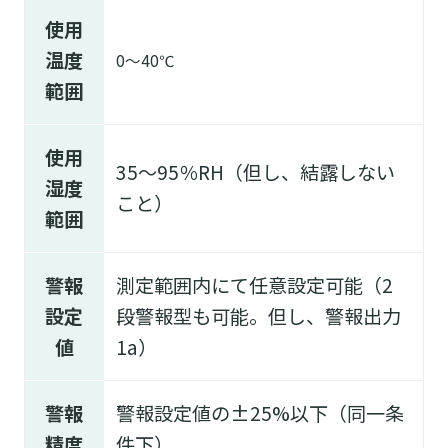
使用
温度
0～40℃
範囲
使用
35～95％RH（但し、結露しない
湿度
こと）
範囲
警報
測定範囲内にて任意設定可能（2
設定
段警報型も可能。但し、警報出力
値
1a）
警報
警報設定値の±25%以下（同一条
精度
件下）