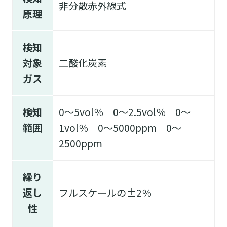
非分散赤外線式
原理
検知
対象
二酸化炭素
ガス
検知
0～5vol％ 0～2.5vol％ 0～
範囲
1vol％ 0～5000ppm 0～
2500ppm
繰り
返し
フルスケールの±2％
性