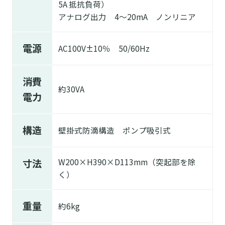
5A 抵抗負荷）
アナログ出力 4～20mA ノンリニア
電源
AC100V±10％ 50/60Hz
消費
約30VA
電力
構造
壁掛式防滴構造 ポンプ吸引式
寸法
W200×H390×D113mm（突起部を除
く）
重量
約6kg