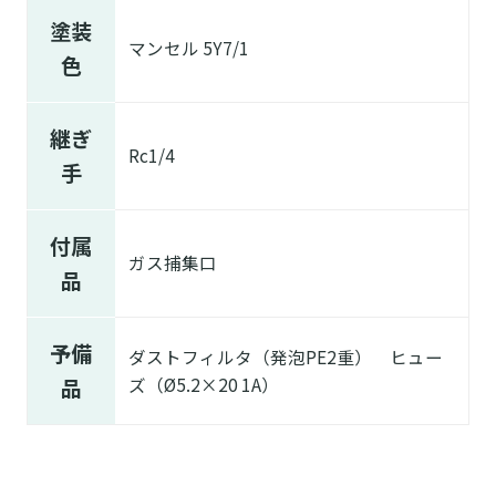
塗装
マンセル 5Y7/1
色
継ぎ
Rc1/4
手
付属
ガス捕集口
品
予備
ダストフィルタ（発泡PE2重） ヒュー
品
ズ（Ø5.2×20 1A）