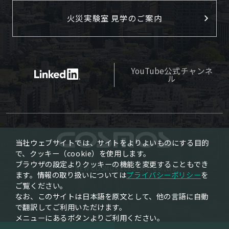
火災実験室 見学のご案内
YouTube公式チャンネ
ル
当社ウェブサイトでは、サイトをよりよいものにする目的
で、クッキー（cookie）を使用します。
ブラウザの設定よりクッキーの機能を変更することもでき
© 2022 NEW COSMOS ELECTRIC CO.,LTD.
ます。情報の取り扱いについては
プライバシーポリシー
を
ご覧ください。
なお、このサイトは日本語を原文として、他の言語に自動
で翻訳してご利用いただけます。
メニューにあるボタンよりご利用ください。