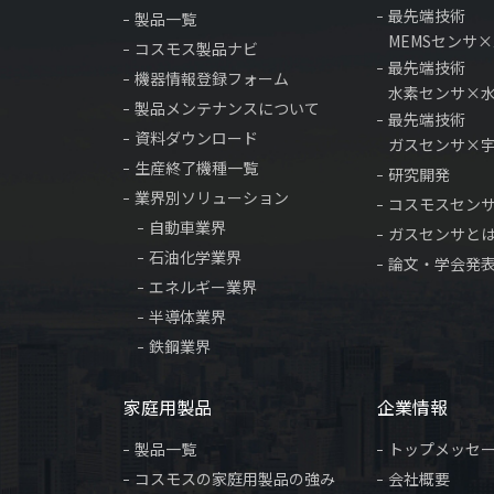
最先端技術
製品一覧
MEMSセンサ
コスモス製品ナビ
最先端技術
機器情報登録フォーム
水素センサ×
製品メンテナンスについて
最先端技術
資料ダウンロード
ガスセンサ×
生産終了機種一覧
研究開発
業界別ソリューション
コスモスセン
自動車業界
ガスセンサと
石油化学業界
論文・学会発
エネルギー業界
半導体業界
鉄鋼業界
家庭用製品
企業情報
製品一覧
トップメッセ
コスモスの家庭用製品の強み
会社概要