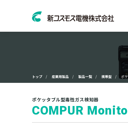
トップ
産業用製品
製品一覧
携帯型
ポケ
ポケッタブル型毒性ガス検知器
COMPUR Monitox