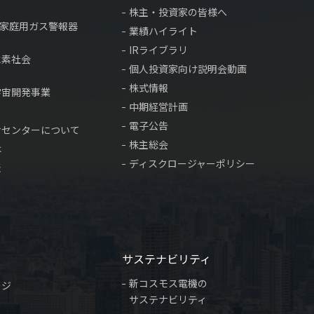
株主・投資家の皆様へ
×家庭用ガス警報器
業績ハイライト
IRライブラリ
水素社会
個人投資家向け説明会動画
株式情報
宇宙開発事業
中期経営計画
電子公告
サセンターについて
株主総会
は
ディスクロージャーポリシー
表
サステナビリティ
新コスモス電機の
ージ
サステナビリティ