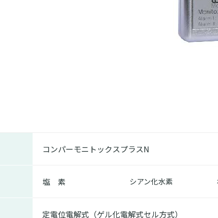
コンパーモニトックスプラスN
塩 素
シアン化水素
定電位電解式（ゲル化電解式セル方式）