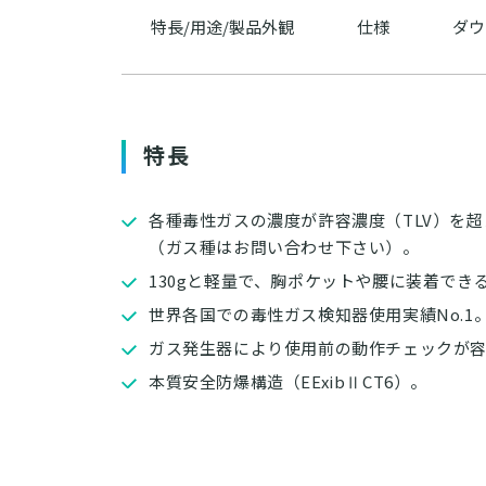
特長/用途/製品外観
仕様
ダウ
特長
各種毒性ガスの濃度が許容濃度（TLV）を
（ガス種はお問い合わせ下さい）。
130gと軽量で、胸ポケットや腰に装着でき
世界各国での毒性ガス検知器使用実績No.1
ガス発生器により使用前の動作チェックが
本質安全防爆構造（EExibⅡCT6）。