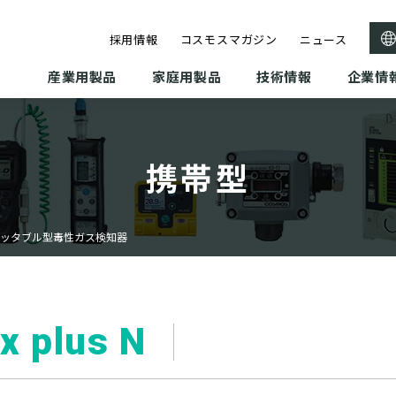
採用情報
コスモスマガジン
ニュース
産業用製品
家庭用製品
技術情報
企業情
携帯型
ッタブル型毒性ガス検知器
 plus N