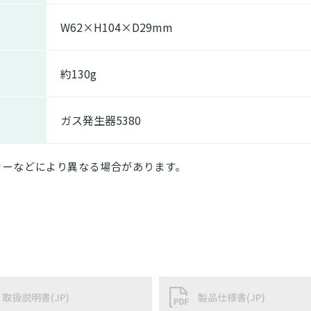
W62×H104×D29mm
約130g
ガス発生器5380
カーなどにより異なる場合があります｡
取扱説明書(JP)
製品仕様書(JP)