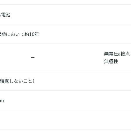
ム電池
態において約10年
無電圧a接点（
－
無極性
（結露しないこと）
mm