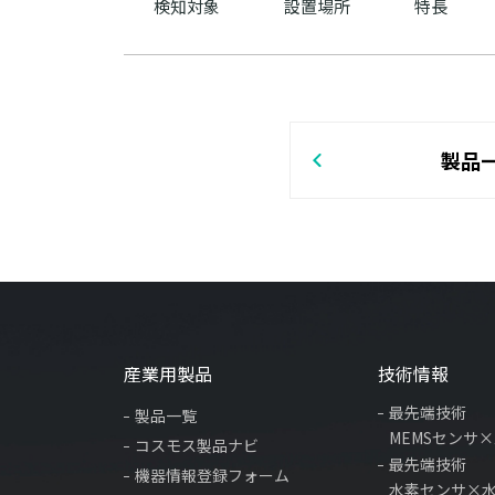
検知対象
設置場所
特長
製品
産業用製品
技術情報
最先端技術
製品一覧
MEMSセンサ
コスモス製品ナビ
最先端技術
機器情報登録フォーム
水素センサ×