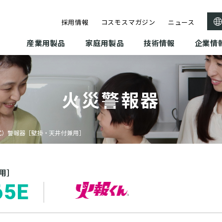
採用情報
コスモスマガジン
ニュース
産業用製品
家庭用製品
技術情報
企業情
火災警報器
式）警報器［壁掛・天井付兼用］
用］
65E