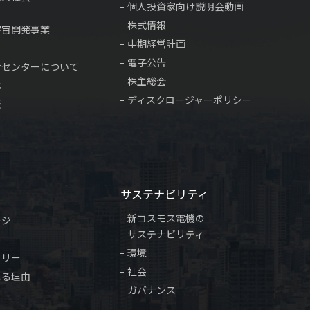
個人投資家向け説明会動画
株式情報
宇宙開発事業
中期経営計画
電子公告
サセンターについて
株主総会
は
ディスクロージャーポリシー
表
サステナビリティ
新コスモス電機の
ージ
サステナビリティ
環境
トリー
社会
れる理由
ガバナンス