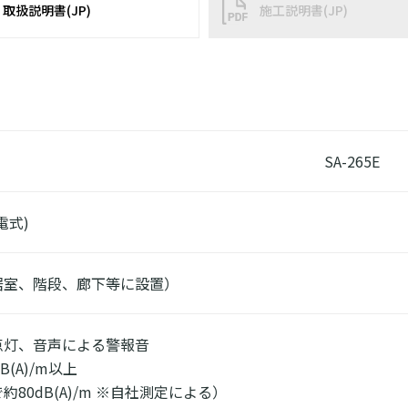
取扱説明書(JP)
施工説明書(JP)
SA-265E
電式)
居室、階段、廊下等に設置）
点灯、音声による警報音
B(A)/m以上
80dB(A)/m ※自社測定による）