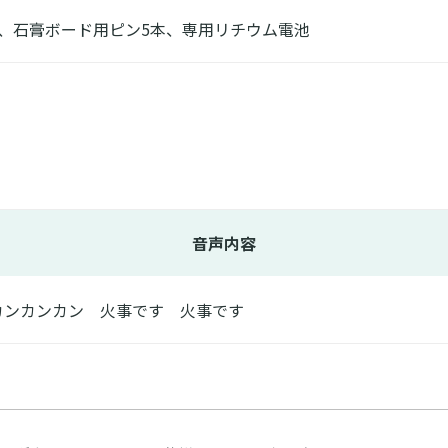
本、石膏ボード用ピン5本、専用リチウム電池
音声内容
カンカンカン 火事です 火事です