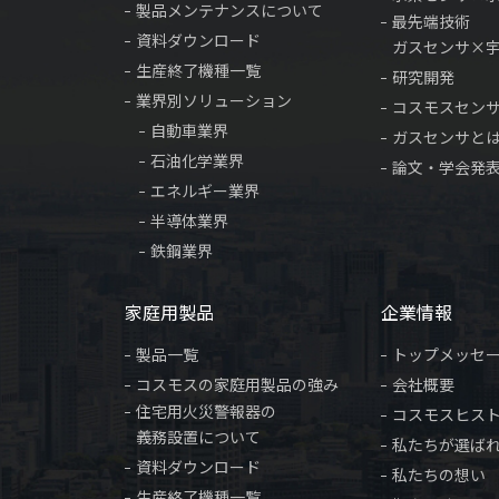
製品メンテナンスについて
最先端技術
資料ダウンロード
ガスセンサ×
生産終了機種一覧
研究開発
業界別ソリューション
コスモスセン
自動車業界
ガスセンサと
石油化学業界
論文・学会発
エネルギー業界
半導体業界
鉄鋼業界
家庭用製品
企業情報
製品一覧
トップメッセ
コスモスの家庭用製品の強み
会社概要
住宅用火災警報器の
コスモスヒス
義務設置について
私たちが選ば
資料ダウンロード
私たちの想い
生産終了機種一覧