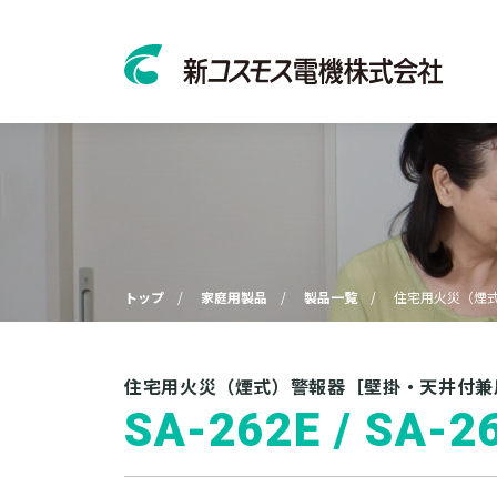
トップ
家庭用製品
製品一覧
住宅用火災（煙
住宅用火災（煙式）警報器［壁掛・天井付兼
SA-262E / SA-2