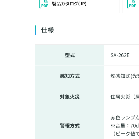
製品カタログ(JP)
仕様
型式
SA-262E
感知方式
煙感知式(光
対象火災
住居火災（
赤色ランプ
警報方式
※音量：70d
（ピーク値で約