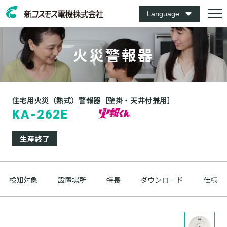
Language
火災警報器
住宅用火災（熱式）警報器［壁掛・天井付兼用］
KA-262E
生産終了
検知対象
設置場所
特長
ダウンロード
仕様