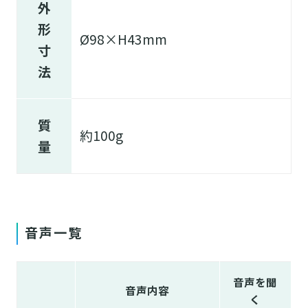
外
形
Ø98×H43mm
寸
法
質
約100g
量
音声一覧
音声を聞
音声内容
く