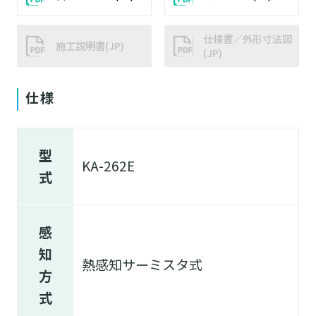
仕様書／外形寸法図
施工説明書(JP)
(JP)
仕様
型
KA-262E
式
感
知
熱感知サーミスタ式
方
式