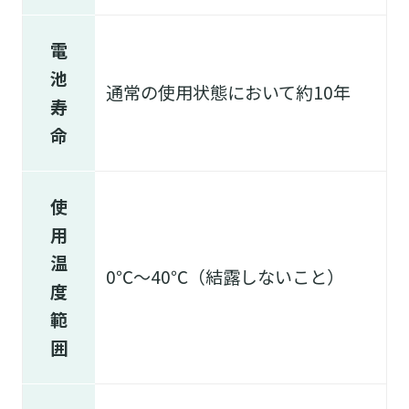
電
池
通常の使用状態において約10年
寿
命
使
用
温
0℃～40℃（結露しないこと）
度
範
囲