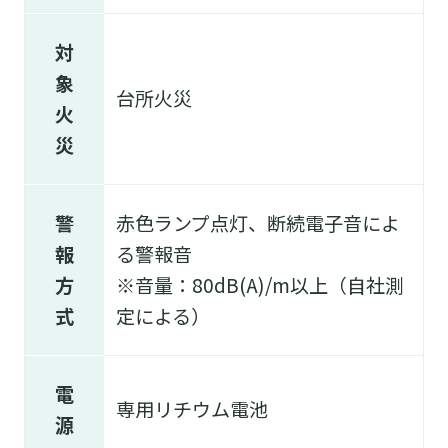
対
象
台所火災
火
災
警
赤色ランプ点灯、断続電子音によ
報
る警報音
方
※音量：80dB(A)/m以上（自社測
式
定による）
電
専用リチウム電池
源