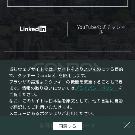
YouTube公式チャンネ
ル
当社ウェブサイトでは、サイトをよりよいものにする目的
で、クッキー（cookie）を使用します。
ブラウザの設定よりクッキーの機能を変更することもでき
© 2022 NEW COSMOS ELECTRIC CO.,LTD.
ます。情報の取り扱いについては
プライバシーポリシー
を
ご覧ください。
なお、このサイトは日本語を原文として、他の言語に自動
で翻訳してご利用いただけます。
メニューにあるボタンよりご利用ください。
各種資料ダウンロード
同意する