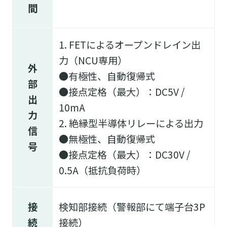
間
1. FETによるオープンドレイン出
力（NCU専用）
外
●有極性、自動復帰式
部
●接点定格（最大）：DC5V /
出
10mA
力
2. 絶縁型半導体リレーによる出力
信
●無極性、自動復帰式
号
●接点定格（最大）：DC30V /
0.5A（抵抗負荷時）
接
検知部接続（警報部にて端子台3P
続
接続）