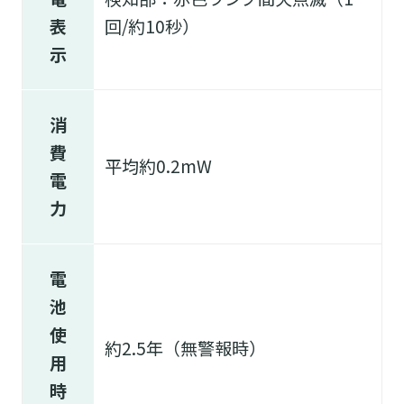
表
回/約10秒）
示
消
費
平均約0.2mW
電
力
電
池
使
約2.5年（無警報時）
用
時