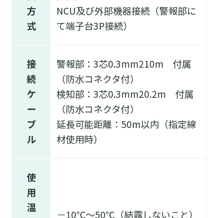
方
NCU及び外部機器接続（警報部に
式
て端子台3P接続）
接
警報部：3芯0.3mm
2
10m 付属
続
（防水コネクタ付）
ケ
検知部：3芯0.3mm
2
0.2m 付属
ー
（防水コネクタ付）
ブ
延長可能距離：50m以内（指定線
ル
材使用時）
使
用
温
－10℃～50℃（結露しないこと）