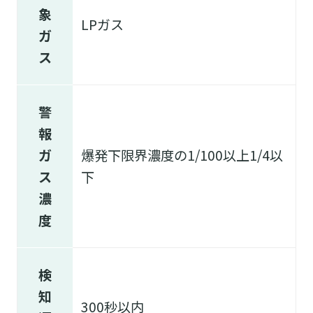
象
LPガス
ガ
ス
警
報
ガ
爆発下限界濃度の1/100以上1/4以
ス
下
濃
度
検
知
300秒以内