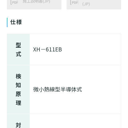
施工説明書(JP)
(JP)
仕様
型
XH－611EB
式
検
知
微小熱線型半導体式
原
理
対