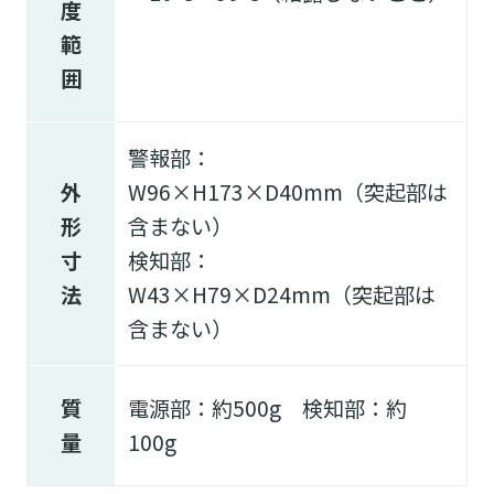
度
範
囲
警報部：
外
W96×H173×D40mm（突起部は
形
含まない）
寸
検知部：
法
W43×H79×D24mm（突起部は
含まない）
質
電源部：約500g 検知部：約
量
100g