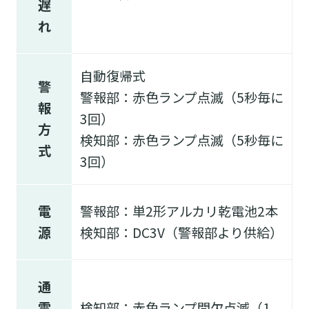
遅
れ
自動復帰式
警
警報部：赤色ランプ点滅（5秒毎に
報
3回）
方
検知部：赤色ランプ点滅（5秒毎に
式
3回）
電
警報部：単2形アルカリ乾電池2本
源
検知部：DC3V（警報部より供給）
通
電
検知部：赤色ランプ間欠点滅（1