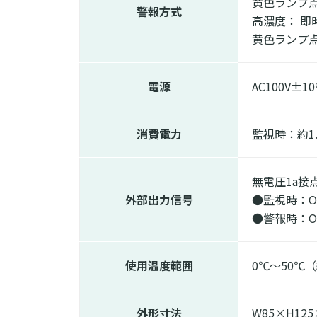
黄色ランプ点
警報方式
高濃度： 即
黄色ランプ
電源
AC100V±10
消費電力
監視時：約1.
無電圧1a接
外部出力信号
●監視時：O
●警報時：O
使用温度範囲
0℃～50℃
外形寸法
W85×H12