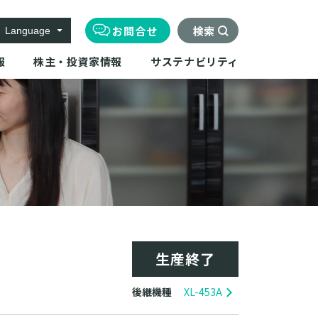
お問合せ
検索
Language
報
株主・投資家情報
サステナビリティ
生産終了
後継機種
XL-453A