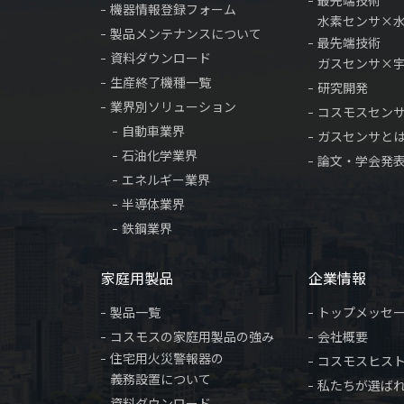
最先端技術
機器情報登録フォーム
水素センサ×
製品メンテナンスについて
最先端技術
資料ダウンロード
ガスセンサ×
生産終了機種一覧
研究開発
業界別ソリューション
コスモスセン
自動車業界
ガスセンサと
石油化学業界
論文・学会発
エネルギー業界
半導体業界
鉄鋼業界
家庭用製品
企業情報
製品一覧
トップメッセ
コスモスの家庭用製品の強み
会社概要
住宅用火災警報器の
コスモスヒス
義務設置について
私たちが選ば
資料ダウンロード