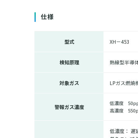
仕様
型式
XH－453
検知原理
熱線型半導
対象ガス
LPガス燃焼
低濃度 50p
警報ガス濃度
高濃度 550
低濃度： 遅