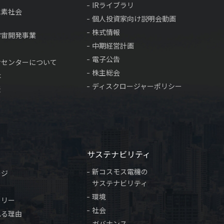
IRライブラリ
水素社会
個人投資家向け説明会動画
株式情報
宇宙開発事業
中期経営計画
電子公告
サセンターについて
株主総会
は
ディスクロージャーポリシー
表
サステナビリティ
新コスモス電機の
ージ
サステナビリティ
環境
トリー
社会
れる理由
ガバナンス