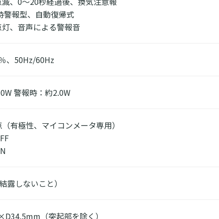
滅、0～20秒経過後、換気注意報
時警報型、自動復帰式
点灯、音声による警報音
％、50Hz/60Hz
0W 警報時：約2.0W
点（有極性、マイコンメータ専用）
FF
N
（結露しないこと）
5×D34.5mm（突起部を除く）