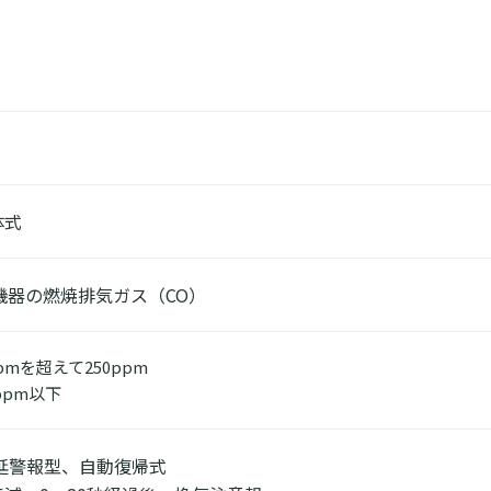
体式
機器の燃焼排気ガス（CO）
pmを超えて250ppm
ppm以下
延警報型、自動復帰式