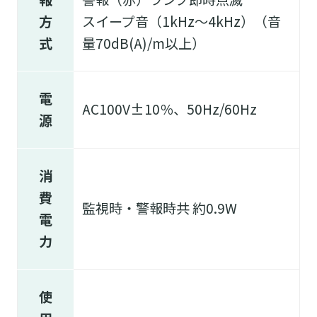
方
スイープ音（1kHz～4kHz）（音
式
量70dB(A)/m以上）
電
AC100V±10％、50Hz/60Hz
源
消
費
監視時・警報時共 約0.9W
電
力
使