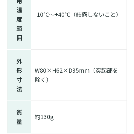
用
温
-10℃～+40℃（結露しないこと）
度
範
囲
外
形
W80×H62×D35mm（突起部を
寸
除く）
法
質
約130g
量