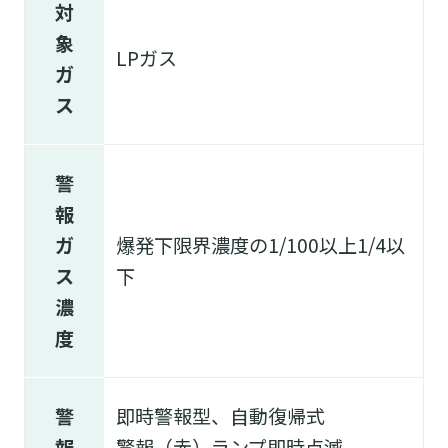
対
象
LPガス
ガ
ス
警
報
ガ
爆発下限界濃度の1/100以上1/4以
ス
下
濃
度
警
即時警報型、自動復帰式
報
警報（赤）ランプ即時点滅