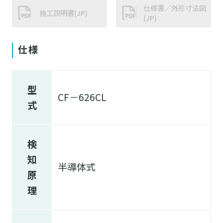
仕様書／外形寸法図
施工説明書(JP)
(JP)
仕様
型
CF－626CL
式
検
知
半導体式
原
理