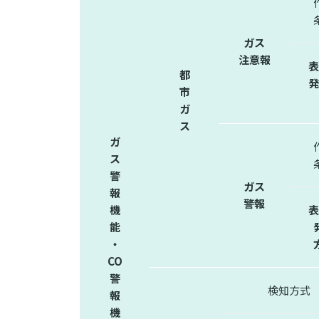
ガス
注意報
表
都
発
市
ガ
ス
ガ
ス
警
ガス
報
警報
機
表
能
・
CO
警
検知方式
報
機