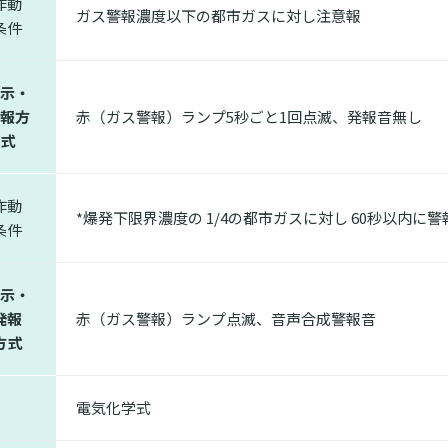
作動
ガス警報濃度以下の都市ガスに対し注意報
条件
示・
報方
赤（ガス警報）ランプ5秒ごと1回点滅、発報音無し
式
作動
*爆発下限界濃度の 1/4の都市ガスに対し 60秒以内に警
条件
示・
発報
赤（ガス警報）ランプ点滅、音声合成警報音
方式
電気化学式