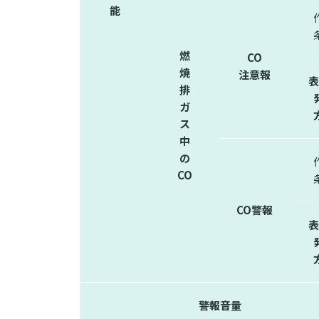
能
燃
CO
焼
注意報
表
排
ガ
ス
中
の
CO
CO警報
表
警報音量