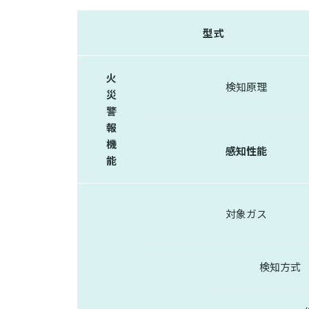
型式
火
検知原理
災
警
報
機
感知性能
能
対象ガス
検知方式