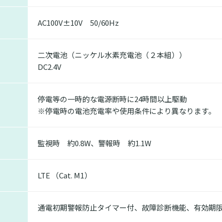
AC100V±10V 50/60Hz
二次電池（ニッケル水素充電池（２本組））
DC2.4V
停電等の一時的な電源断時に24時間以上駆動
※停電時の電池充電率や使用条件により異なります。
監視時 約0.8W、警報時 約1.1W
LTE （Cat. M1）
通電初期警報防止タイマー付、故障診断機能、有効期