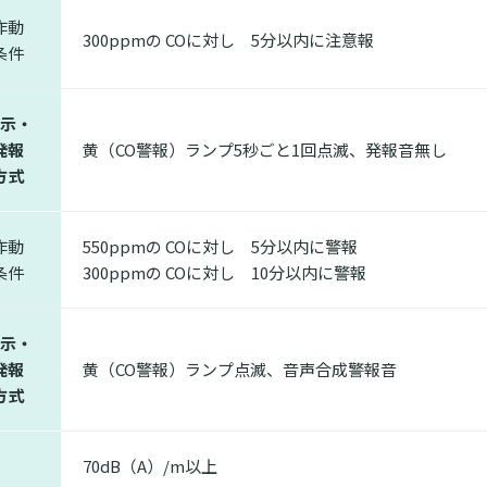
作動
300ppmの COに対し 5分以内に注意報
条件
示・
発報
黄（CO警報）ランプ5秒ごと1回点滅、発報音無し
方式
作動
550ppmの COに対し 5分以内に警報
条件
300ppmの COに対し 10分以内に警報
示・
発報
黄（CO警報）ランプ点滅、音声合成警報音
方式
70dB（A）/m以上