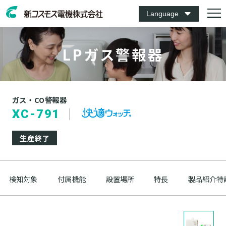
Language
LPガス警報器
ガス・CO警報器
XC-791
生産終了
検知対象
付属機能
設置場所
特長
製品紹介特