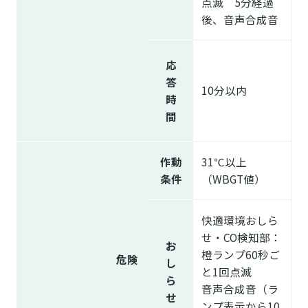
点滅 5分経過
後、音声合成音
応
答
10分以内
時
間
作動
31℃以上
条件
（WBGT値）
快適環境おしら
せ・CO検知部：
お
橙ランプ60秒ご
危険
し
と1回点滅
ら
音声合成音（ラ
せ
ンプ表示から10