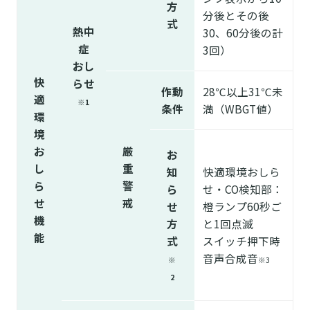
方
分後とその後
式
熱中
30、60分後の計
症
3回）
おし
快
らせ
作動
28℃以上31℃未
適
※1
条件
満（WBGT値）
環
境
お
厳
お
し
重
知
快適環境おしら
ら
警
ら
せ・CO検知部：
せ
戒
せ
橙ランプ60秒ご
機
方
と1回点滅
能
式
スイッチ押下時
音声合成音
※
※3
2