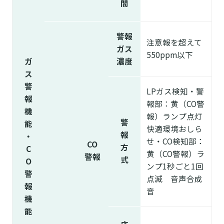
間
警報
注意報を超えて
ガス
550ppm以下
ガ
濃度
ス
警
LPガス検知・警
報
報部：黄（CO警
機
報）ランプ点灯
警
能
快適環境おしら
報
・
せ・CO検知部：
CO
方
C
黄（CO警報）ラ
警報
式
O
ンプ1秒ごと1回
警
点滅 音声合成
報
音
機
能
応