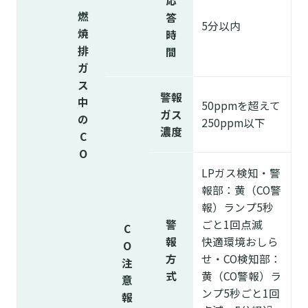
燃
答
5分以内
焼
時
排
間
ガ
ス
警報
中
50ppmを超えて
ガス
の
250ppm以下
濃度
C
O
LPガス検知・警
報部：黄（CO警
報）ランプ5秒
警
ごと1回点滅
C
報
快適環境おしら
O
方
せ・CO検知部：
注
式
黄（CO警報）ラ
意
ンプ5秒ごと1回
報