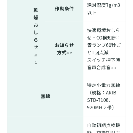
絶対湿度7g/m
3
作動条件
乾
以下
燥
お
快適環境おしら
し
せ・CO検知部：
ら
お知らせ
青ランプ60秒ご
せ
方式
と1回点滅
※2
※
スイッチ押下時
1
音声合成音
※3
特定小電力無線
（規格：ARIB
無線
STD-T108、
920MHｚ帯）
自動初期点検機
能、交換期限お