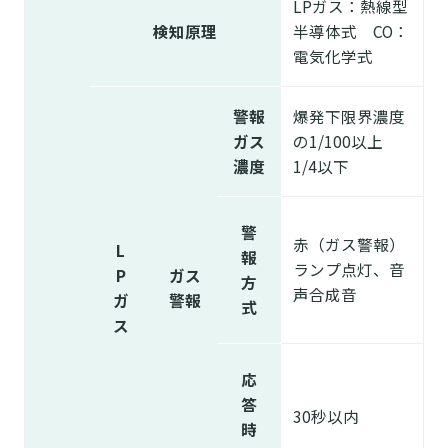
LPガス：熱線型
検知原理
半導体式 CO：
電気化学式
警報
爆発下限界濃度
ガス
の1/100以上
濃度
1/4以下
警
赤（ガス警報）
L
報
ランプ点灯、音
P
ガス
方
声合成音
ガ
警報
式
ス
応
答
30秒以内
時