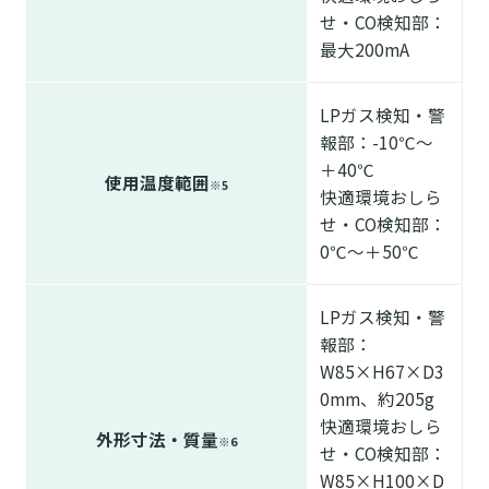
せ・CO検知部：
最大200mA
LPガス検知・警
報部：-10℃～
＋40℃
使用温度範囲
※5
快適環境おしら
せ・CO検知部：
0℃～＋50℃
LPガス検知・警
報部：
W85×H67×D3
0mm、約205g
快適環境おしら
外形寸法・質量
※6
せ・CO検知部：
W85×H100×D