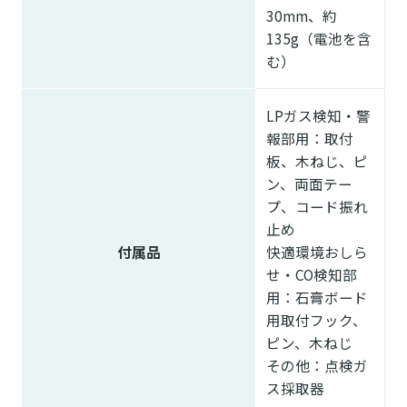
30mm、約
135g（電池を含
む）
LPガス検知・警
報部用：取付
板、木ねじ、ピ
ン、両面テー
プ、コード振れ
止め
付属品
快適環境おしら
せ・CO検知部
用：石膏ボード
用取付フック、
ピン、木ねじ
その他：点検ガ
ス採取器