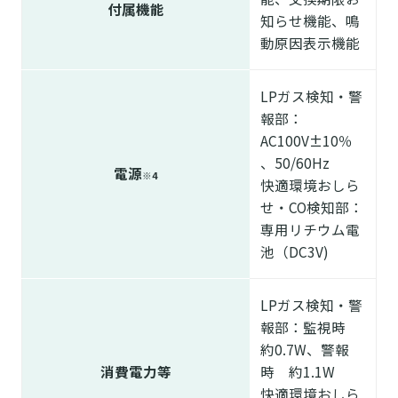
付属機能
知らせ機能、鳴
動原因表示機能
LPガス検知・警
報部：
AC100V±10％
、50/60Hz
電源
※4
快適環境おしら
せ・CO検知部：
専用リチウム電
池（DC3V)
LPガス検知・警
報部：監視時
約0.7W、警報
消費電力等
時 約1.1W
快適環境おしら